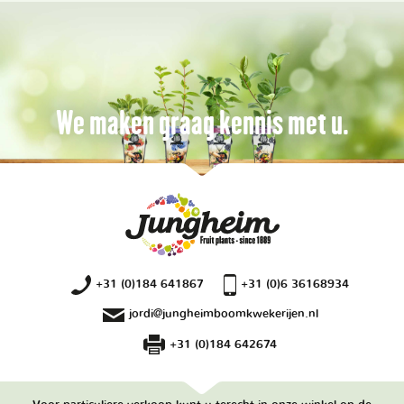
We maken graag kennis met u.
+31 (0)184 641867
+31 (0)6 36168934
jordi@jungheimboomkwekerijen.nl
+31 (0)184 642674