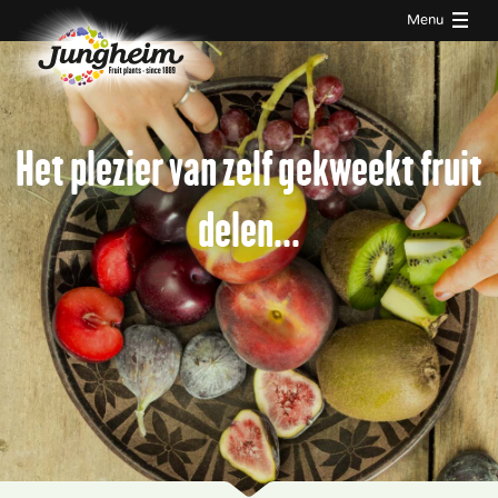
Menu
Het plezier van zelf gekweekt fruit
delen...