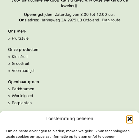
Voor particuliere verkoop kunt u terecht in onze winkel op de
kwekerij.
Openingstijden
: Zaterdag van 8.00 tot 12.00 uur.
Ons adres
: Haringweg 3A 2975 LB Ottoland.
Plan route
Ons merk
Fruitstyle
Onze producten
Kleinfruit
Grootfruit
Voorraadlijst
Openbaar groen
Parkbramen
Wortelgoed
Potplanten
Over ons
Toestemming beheren
Hoe we werken
De kwekerij
Om de beste ervaringen te bieden, maken we gebruik van technologieën
Volg ons:
zoals cookies om apparaatinformatie op te slaan en/of te openen.