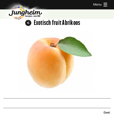
Menu
Exotisch fruit Abrikoos
Deel: