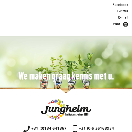
Facebook
Twitter
E-mail
Print
We maken graag kennis met u.
+31 (0)184 641867
+31 (0)6 36168934