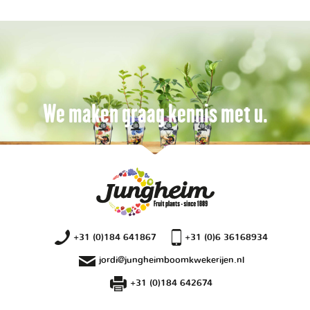
We maken graag kennis met u.
+31 (0)184 641867
+31 (0)6 36168934
jordi@jungheimboomkwekerijen.nl
+31 (0)184 642674