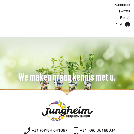
Facebook
Twitter
E-mail
Print
We maken graag kennis met u.
+31 (0)184 641867
+31 (0)6 36168934