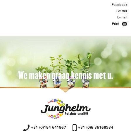
Facebook
Twitter
E-mail
Print
We maken graag kennis met u.
+31 (0)184 641867
+31 (0)6 36168934