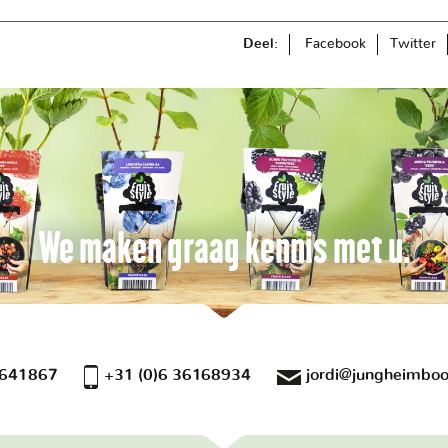
Deel:
Facebook
Twitter
We maken graag kennis met u.
 641867
+31 (0)6 36168934
jordi@jungheimboo