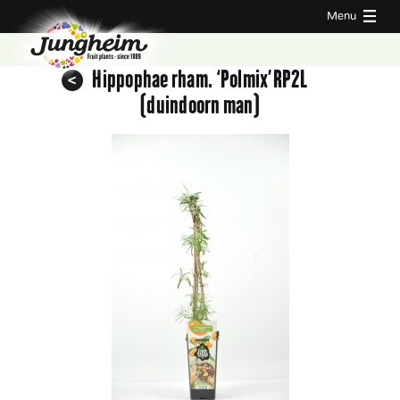
Menu
Hippophae rham. ‘Polmix’RP2L
(duindoorn man)