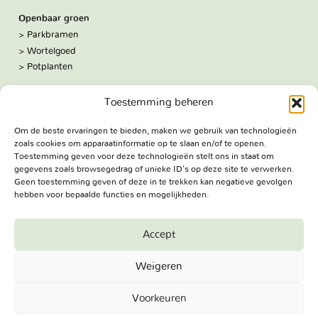
Openbaar groen
Parkbramen
Wortelgoed
Potplanten
Over ons
Toestemming beheren
Hoe we werken
De kwekerij
Om de beste ervaringen te bieden, maken we gebruik van technologieën
Volg ons:
zoals cookies om apparaatinformatie op te slaan en/of te openen.
Facebook
Toestemming geven voor deze technologieën stelt ons in staat om
Bezoekadres
gegevens zoals browsegedrag of unieke ID's op deze site te verwerken.
Haringweg 3A
Geen toestemming geven of deze in te trekken kan negatieve gevolgen
hebben voor bepaalde functies en mogelijkheden.
2975 LB Ottoland
Route
Accept
Jungheim Boomkwekerijen BV - Copyright © 2026. All Rights
Weigeren
Reserved.
Voorkeuren
Terug