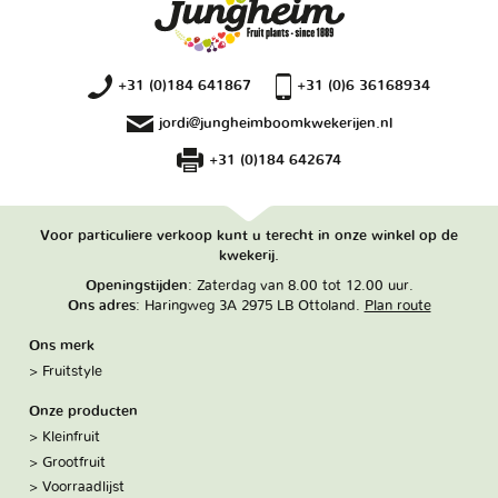
+31 (0)184 641867
+31 (0)6 36168934
jordi@jungheimboomkwekerijen.nl
+31 (0)184 642674
Voor particuliere verkoop kunt u terecht in onze winkel op de
kwekerij.
Openingstijden
: Zaterdag van 8.00 tot 12.00 uur.
Ons adres
: Haringweg 3A 2975 LB Ottoland.
Plan route
Ons merk
Fruitstyle
Onze producten
Kleinfruit
Grootfruit
Voorraadlijst