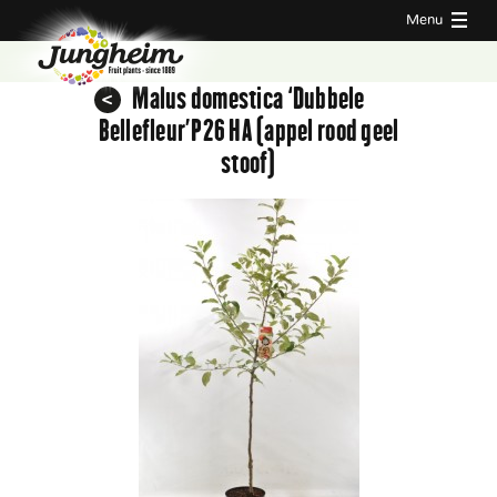
Menu
Malus domestica ‘Dubbele
Bellefleur’P26 HA (appel rood geel
stoof)