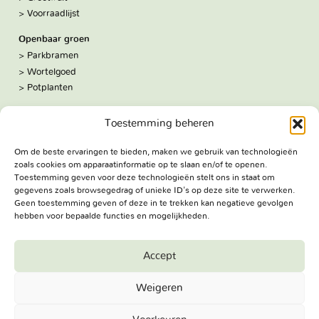
Voorraadlijst
Openbaar groen
Parkbramen
Wortelgoed
Potplanten
Over ons
Toestemming beheren
Hoe we werken
De kwekerij
Om de beste ervaringen te bieden, maken we gebruik van technologieën
Volg ons:
zoals cookies om apparaatinformatie op te slaan en/of te openen.
Facebook
Toestemming geven voor deze technologieën stelt ons in staat om
Bezoekadres
gegevens zoals browsegedrag of unieke ID's op deze site te verwerken.
Haringweg 3A
Geen toestemming geven of deze in te trekken kan negatieve gevolgen
hebben voor bepaalde functies en mogelijkheden.
2975 LB Ottoland
Route
Accept
Jungheim Boomkwekerijen BV - Copyright © 2026. All Rights
Weigeren
Reserved.