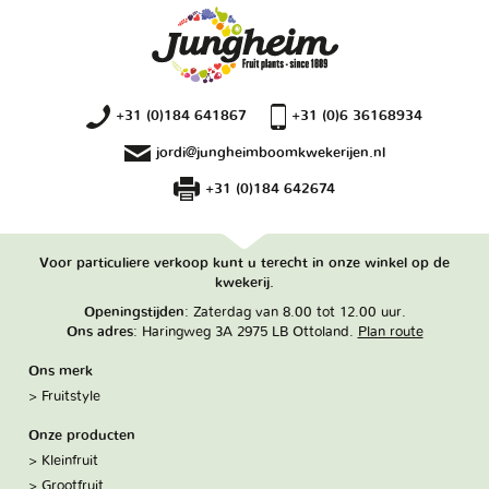
+31 (0)184 641867
+31 (0)6 36168934
jordi@jungheimboomkwekerijen.nl
+31 (0)184 642674
Voor particuliere verkoop kunt u terecht in onze winkel op de
kwekerij.
Openingstijden
: Zaterdag van 8.00 tot 12.00 uur.
Ons adres
: Haringweg 3A 2975 LB Ottoland.
Plan route
Ons merk
Fruitstyle
Onze producten
Kleinfruit
Grootfruit