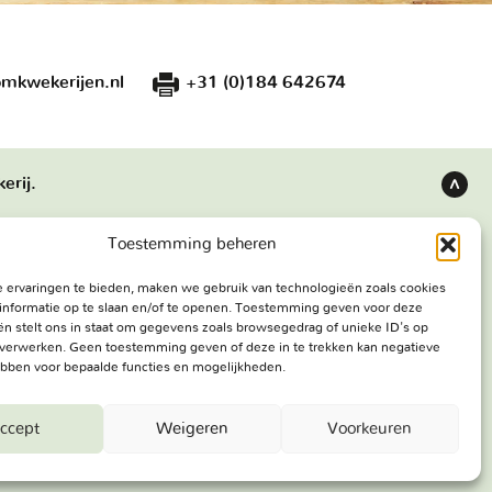
mkwekerijen.nl
+31 (0)184 642674
erij.
Terug
naar
Toestemming beheren
boven
 ervaringen te bieden, maken we gebruik van technologieën zoals cookies
s
Bezoekadres
informatie op te slaan en/of te openen. Toestemming geven voor deze
e werken
Haringweg 3A
n stelt ons in staat om gegevens zoals browsegedrag of unieke ID's op
e verwerken. Geen toestemming geven of deze in te trekken kan negatieve
ekerij
2975 LB Ottoland
bben voor bepaalde functies en mogelijkheden.
ons:
Route
Facebook
ccept
Weigeren
Voorkeuren
erved.