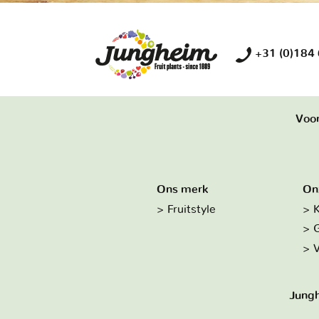
+31 (0)184
Voor
Ons merk
On
Fruitstyle
K
G
V
Jungh