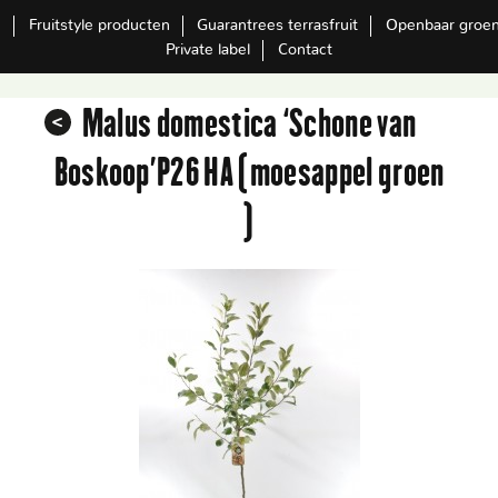
m
Fruitstyle producten
Guarantrees terrasfruit
Openbaar groe
Private label
Contact
Malus domestica ‘Schone van
Boskoop’P26 HA (moesappel groen
)