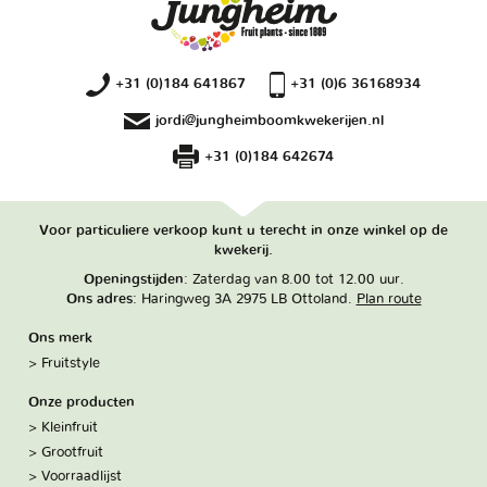
+31 (0)184 641867
+31 (0)6 36168934
jordi@jungheimboomkwekerijen.nl
+31 (0)184 642674
Voor particuliere verkoop kunt u terecht in onze winkel op de
kwekerij.
Openingstijden
: Zaterdag van 8.00 tot 12.00 uur.
Ons adres
: Haringweg 3A 2975 LB Ottoland.
Plan route
Ons merk
Fruitstyle
Onze producten
Kleinfruit
Grootfruit
Voorraadlijst