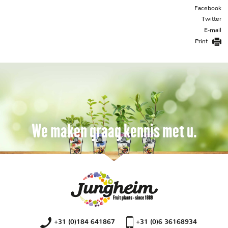
Facebook
Twitter
E-mail
Print
We maken graag kennis met u.
+31 (0)184 641867
+31 (0)6 36168934