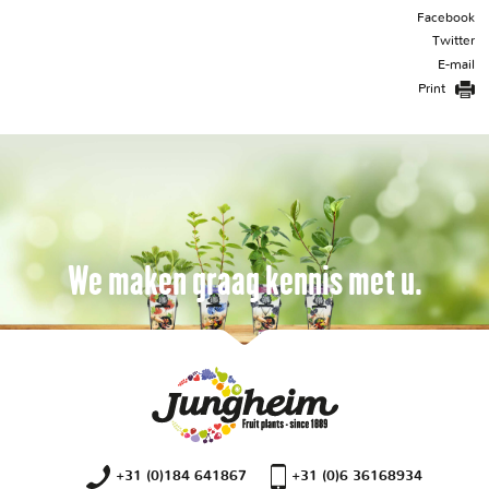
Facebook
Twitter
E-mail
Print
We maken graag kennis met u.
+31 (0)184 641867
+31 (0)6 36168934