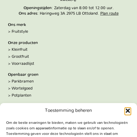
Openingstijden
: Zaterdag van 8.00 tot 12.00 uur.
Ons adres
: Haringweg 3A 2975 LB Ottoland.
Plan route
Ons merk
Fruitstyle
Onze producten
Kleinfruit
Grootfruit
Voorraadlijst
Openbaar groen
Parkbramen
Wortelgoed
Potplanten
Over ons
Toestemming beheren
Hoe we werken
De kwekerij
Om de beste ervaringen te bieden, maken we gebruik van technologieën
Volg ons:
zoals cookies om apparaatinformatie op te slaan en/of te openen.
Facebook
Toestemming geven voor deze technologieën stelt ons in staat om