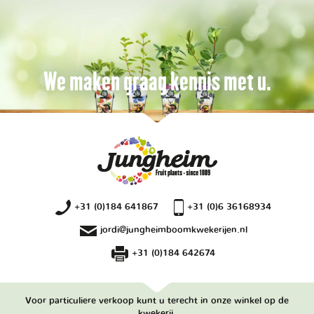
We maken graag kennis met u.
+31 (0)184 641867
+31 (0)6 36168934
jordi@jungheimboomkwekerijen.nl
+31 (0)184 642674
Voor particuliere verkoop kunt u terecht in onze winkel op de
kwekerij.