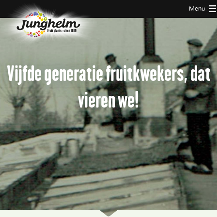
Menu
Vijfde generatie fruitkwekers, dat
vieren we!