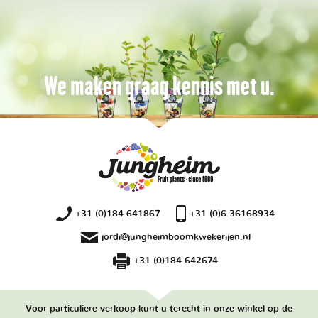
We maken graag kennis met u.
+31 (0)184 641867
+31 (0)6 36168934
jordi@jungheimboomkwekerijen.nl
+31 (0)184 642674
Voor particuliere verkoop kunt u terecht in onze winkel op de