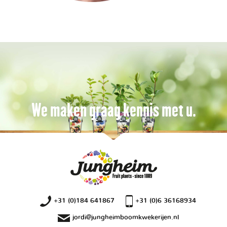
We maken graag kennis met u.
+31 (0)184 641867
+31 (0)6 36168934
jordi@jungheimboomkwekerijen.nl