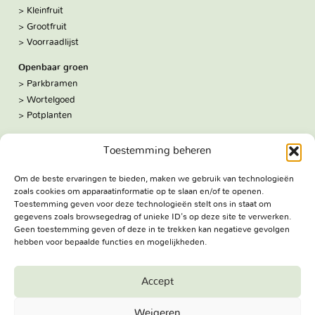
Kleinfruit
Grootfruit
Voorraadlijst
Openbaar groen
Parkbramen
Wortelgoed
Potplanten
Over ons
Toestemming beheren
Hoe we werken
De kwekerij
Om de beste ervaringen te bieden, maken we gebruik van technologieën
Volg ons:
zoals cookies om apparaatinformatie op te slaan en/of te openen.
Facebook
Toestemming geven voor deze technologieën stelt ons in staat om
Bezoekadres
gegevens zoals browsegedrag of unieke ID's op deze site te verwerken.
Geen toestemming geven of deze in te trekken kan negatieve gevolgen
Haringweg 3A
hebben voor bepaalde functies en mogelijkheden.
2975 LB Ottoland
Route
Accept
Jungheim Boomkwekerijen BV - Copyright © 2026. All Rights
Weigeren