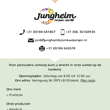
+31 (0)184 641867
+31 (0)6 36168934
jordi@jungheimboomkwekerijen.nl
+31 (0)184 642674
Voor particuliere verkoop kunt u terecht in onze winkel op de
kwekerij.
Openingstijden
: Zaterdag van 8.00 tot 12.00 uur.
Ons adres
: Haringweg 3A 2975 LB Ottoland.
Plan route
Ons merk
Fruitstyle
Onze producten
Kleinfruit