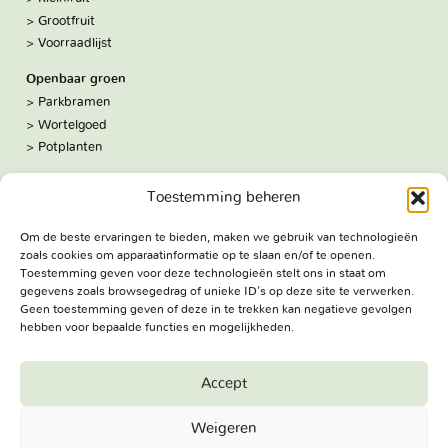
Grootfruit
Voorraadlijst
Openbaar groen
Parkbramen
Wortelgoed
Potplanten
Over ons
Toestemming beheren
Hoe we werken
De kwekerij
Om de beste ervaringen te bieden, maken we gebruik van technologieën
Volg ons:
zoals cookies om apparaatinformatie op te slaan en/of te openen.
Facebook
Toestemming geven voor deze technologieën stelt ons in staat om
Bezoekadres
gegevens zoals browsegedrag of unieke ID's op deze site te verwerken.
Geen toestemming geven of deze in te trekken kan negatieve gevolgen
Haringweg 3A
hebben voor bepaalde functies en mogelijkheden.
2975 LB Ottoland
Route
Accept
Jungheim Boomkwekerijen BV - Copyright © 2026. All Rights
Weigeren
Reserved.