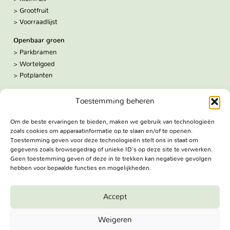
Grootfruit
Voorraadlijst
Openbaar groen
Parkbramen
Wortelgoed
Potplanten
Over ons
Toestemming beheren
Hoe we werken
De kwekerij
Om de beste ervaringen te bieden, maken we gebruik van technologieën
Volg ons:
zoals cookies om apparaatinformatie op te slaan en/of te openen.
Facebook
Toestemming geven voor deze technologieën stelt ons in staat om
Bezoekadres
gegevens zoals browsegedrag of unieke ID's op deze site te verwerken.
Geen toestemming geven of deze in te trekken kan negatieve gevolgen
Haringweg 3A
hebben voor bepaalde functies en mogelijkheden.
2975 LB Ottoland
Route
Accept
Jungheim Boomkwekerijen BV - Copyright © 2026. All Rights
Weigeren
Reserved.