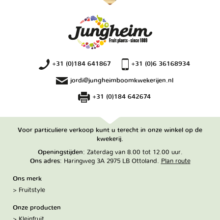
+31 (0)184 641867
+31 (0)6 36168934
jordi@jungheimboomkwekerijen.nl
+31 (0)184 642674
Voor particuliere verkoop kunt u terecht in onze winkel op de
kwekerij.
Openingstijden
: Zaterdag van 8.00 tot 12.00 uur.
Ons adres
: Haringweg 3A 2975 LB Ottoland.
Plan route
Ons merk
Fruitstyle
Onze producten
Kleinfruit