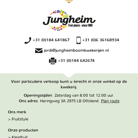
+31 (0)184 641867
+31 (0)6 36168934
jordi@jungheimboomkwekerijen.nl
+31 (0)184 642674
Voor particuliere verkoop kunt u terecht in onze winkel op de
kwekerij.
Openingstijden
: Zaterdag van 8.00 tot 12.00 uur.
Ons adres
: Haringweg 3A 2975 LB Ottoland.
Plan route
Ons merk
Fruitstyle
Onze producten
Kleinfruit