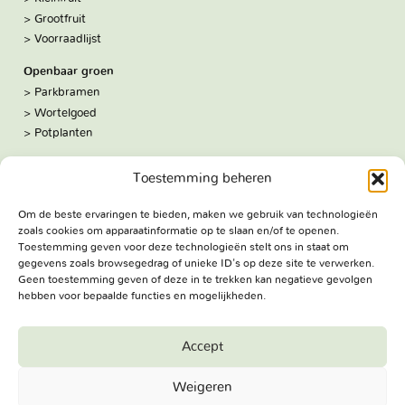
Grootfruit
Voorraadlijst
Openbaar groen
Parkbramen
Wortelgoed
Potplanten
Over ons
Toestemming beheren
Hoe we werken
De kwekerij
Om de beste ervaringen te bieden, maken we gebruik van technologieën
Volg ons:
zoals cookies om apparaatinformatie op te slaan en/of te openen.
Facebook
Toestemming geven voor deze technologieën stelt ons in staat om
Bezoekadres
gegevens zoals browsegedrag of unieke ID's op deze site te verwerken.
Geen toestemming geven of deze in te trekken kan negatieve gevolgen
Haringweg 3A
hebben voor bepaalde functies en mogelijkheden.
2975 LB Ottoland
Route
Accept
Jungheim Boomkwekerijen BV - Copyright © 2026. All Rights
Weigeren
Reserved.