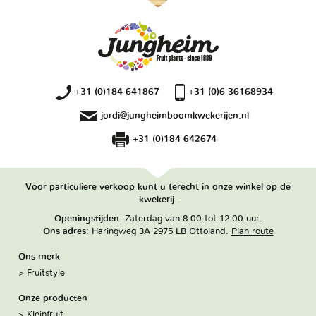
+31 (0)184 641867
+31 (0)6 36168934
jordi@jungheimboomkwekerijen.nl
+31 (0)184 642674
Voor particuliere verkoop kunt u terecht in onze winkel op de
kwekerij.
Openingstijden
: Zaterdag van 8.00 tot 12.00 uur.
Ons adres
: Haringweg 3A 2975 LB Ottoland.
Plan route
Ons merk
Fruitstyle
Onze producten
Kleinfruit