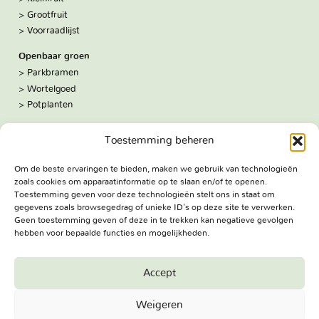
Grootfruit
Voorraadlijst
Openbaar groen
Parkbramen
Wortelgoed
Potplanten
Over ons
Toestemming beheren
Hoe we werken
De kwekerij
Om de beste ervaringen te bieden, maken we gebruik van technologieën
Volg ons:
zoals cookies om apparaatinformatie op te slaan en/of te openen.
Facebook
Toestemming geven voor deze technologieën stelt ons in staat om
Bezoekadres
gegevens zoals browsegedrag of unieke ID's op deze site te verwerken.
Geen toestemming geven of deze in te trekken kan negatieve gevolgen
Haringweg 3A
hebben voor bepaalde functies en mogelijkheden.
2975 LB Ottoland
Route
Accept
Jungheim Boomkwekerijen BV - Copyright © 2026. All Rights
Weigeren
Reserved.