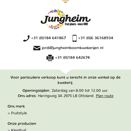
+31 (0)184 641867
+31 (0)6 36168934
jordi@jungheimboomkwekerijen.nl
+31 (0)184 642674
Voor particuliere verkoop kunt u terecht in onze winkel op de
kwekerij.
Openingstijden
: Zaterdag van 8.00 tot 12.00 uur.
Ons adres
: Haringweg 3A 2975 LB Ottoland.
Plan route
Ons merk
Fruitstyle
Onze producten
Kleinfruit