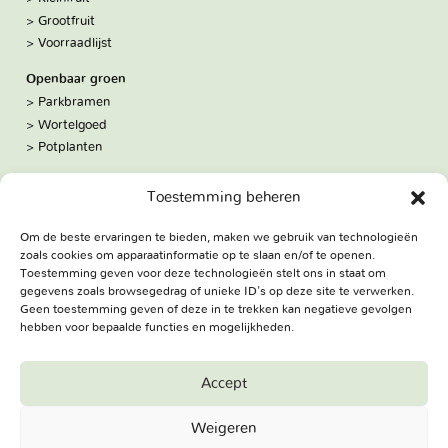
Grootfruit
Voorraadlijst
Openbaar groen
Parkbramen
Wortelgoed
Potplanten
Over ons
Toestemming beheren
Hoe we werken
De kwekerij
Om de beste ervaringen te bieden, maken we gebruik van technologieën
Volg ons:
zoals cookies om apparaatinformatie op te slaan en/of te openen.
Facebook
Toestemming geven voor deze technologieën stelt ons in staat om
Bezoekadres
gegevens zoals browsegedrag of unieke ID's op deze site te verwerken.
Geen toestemming geven of deze in te trekken kan negatieve gevolgen
Haringweg 3A
hebben voor bepaalde functies en mogelijkheden.
2975 LB Ottoland
Route
Accept
Jungheim Boomkwekerijen BV - Copyright © 2026. All Rights
Weigeren
Reserved.