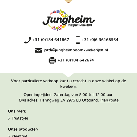
+31 (0)184 641867
+31 (0)6 36168934
jordi@jungheimboomkwekerijen.nl
+31 (0)184 642674
Voor particuliere verkoop kunt u terecht in onze winkel op de
kwekerij.
Openingstijden
: Zaterdag van 8.00 tot 12.00 uur.
Ons adres
: Haringweg 3A 2975 LB Ottoland.
Plan route
Ons merk
Fruitstyle
Onze producten
Kleinfruit