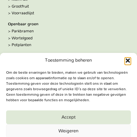
Grootfruit
Voorraadlijst
Openbaar groen
Parkbramen
Wortelgoed
Potplanten
Over ons
Toestemming beheren
Hoe we werken
De kwekerij
Om de beste ervaringen te bieden, maken we gebruik van technologieën
Volg ons:
zoals cookies om apparaatinformatie op te slaan en/of te openen.
Facebook
Toestemming geven voor deze technologieën stelt ons in staat om
Bezoekadres
gegevens zoals browsegedrag of unieke ID's op deze site te verwerken.
Geen toestemming geven of deze in te trekken kan negatieve gevolgen
Haringweg 3A
hebben voor bepaalde functies en mogelijkheden.
2975 LB Ottoland
Route
Accept
Jungheim Boomkwekerijen BV - Copyright © 2026. All Rights
Weigeren
Reserved.