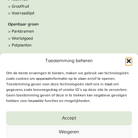
Grootfruit
Voorraadlijst
Openbaar groen
Parkbramen
Wortelgoed
Potplanten
Over ons
Toestemming beheren
Hoe we werken
De kwekerij
Om de beste ervaringen te bieden, maken we gebruik van technologieën
Volg ons:
zoals cookies om apparaatinformatie op te slaan en/of te openen.
Facebook
Toestemming geven voor deze technologieën stelt ons in staat om
Bezoekadres
gegevens zoals browsegedrag of unieke ID's op deze site te verwerken.
Geen toestemming geven of deze in te trekken kan negatieve gevolgen
Haringweg 3A
hebben voor bepaalde functies en mogelijkheden.
2975 LB Ottoland
Route
Accept
Jungheim Boomkwekerijen BV - Copyright © 2026. All Rights
Weigeren
Reserved.