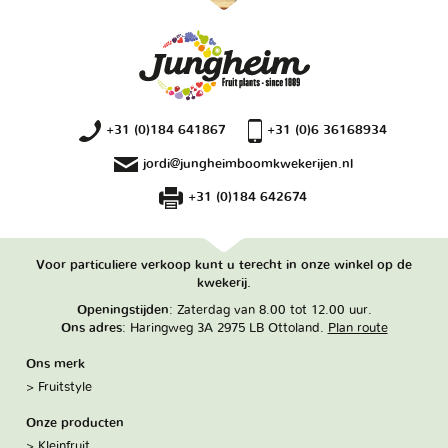
+31 (0)184 641867
+31 (0)6 36168934
jordi@jungheimboomkwekerijen.nl
+31 (0)184 642674
Voor particuliere verkoop kunt u terecht in onze winkel op de
kwekerij.
Openingstijden
: Zaterdag van 8.00 tot 12.00 uur.
Ons adres
: Haringweg 3A 2975 LB Ottoland.
Plan route
Ons merk
Fruitstyle
Onze producten
Kleinfruit