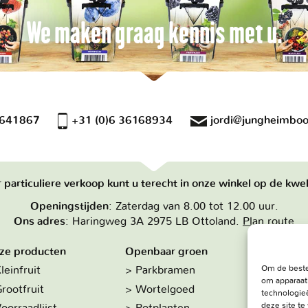
We maken graag kennis met u.
 641867
+31 (0)6 36168934
jordi@jungheimboo
 particuliere verkoop kunt u terecht in onze winkel op de kwek
Openingstijden
: Zaterdag van 8.00 tot 12.00 uur.
Ons adres
: Haringweg 3A 2975 LB Ottoland.
Plan route
ze producten
Openbaar groen
Over on
Om de beste
leinfruit
Parkbramen
Hoe w
om apparaat
rootfruit
Wortelgoed
De kw
technologieë
deze site t