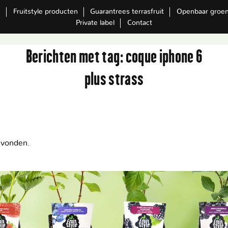
m
Fruitstyle producten
Guarantrees terrasfruit
Openbaar groe
Private label
Contact
Berichten met tag:
coque iphone 6
plus strass
evonden.