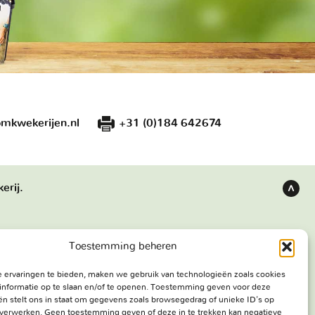
mkwekerijen.nl
+31 (0)184 642674
erij.
Terug
naar
boven
Toestemming beheren
s
Bezoekadres
 ervaringen te bieden, maken we gebruik van technologieën zoals cookies
e werken
Haringweg 3A
informatie op te slaan en/of te openen. Toestemming geven voor deze
ekerij
2975 LB Ottoland
n stelt ons in staat om gegevens zoals browsegedrag of unieke ID's op
e verwerken. Geen toestemming geven of deze in te trekken kan negatieve