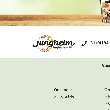
+31 (0)184
Voor
Ons merk
On
Fruitstyle
K
G