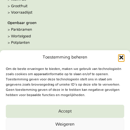
Grootfruit
Voorraadlijst
Openbaar groen
Parkbramen
Wortelgoed
Potplanten
Over ons
Toestemming beheren
Hoe we werken
De kwekerij
Om de beste ervaringen te bieden, maken we gebruik van technologieën
Volg ons:
zoals cookies om apparaatinformatie op te slaan en/of te openen.
Facebook
Toestemming geven voor deze technologieën stelt ons in staat om
Bezoekadres
gegevens zoals browsegedrag of unieke ID's op deze site te verwerken.
Geen toestemming geven of deze in te trekken kan negatieve gevolgen
Haringweg 3A
hebben voor bepaalde functies en mogelijkheden.
2975 LB Ottoland
Route
Accept
Jungheim Boomkwekerijen BV - Copyright © 2026. All Rights
Weigeren
Reserved.