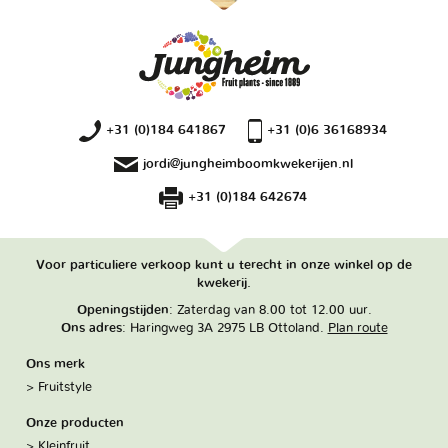
+31 (0)184 641867
+31 (0)6 36168934
jordi@jungheimboomkwekerijen.nl
+31 (0)184 642674
Voor particuliere verkoop kunt u terecht in onze winkel op de
kwekerij.
Openingstijden
: Zaterdag van 8.00 tot 12.00 uur.
Ons adres
: Haringweg 3A 2975 LB Ottoland.
Plan route
Ons merk
Fruitstyle
Onze producten
Kleinfruit