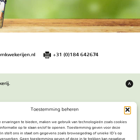
mkwekerijen.nl
+31 (0)184 642674
erij.
Terug
naar
boven
Toestemming beheren
s
Bezoekadres
 ervaringen te bieden, maken we gebruik van technologieën zoals cookies
e werken
Haringweg 3A
informatie op te slaan en/of te openen. Toestemming geven voor deze
ekerij
2975 LB Ottoland
n stelt ons in staat om gegevens zoals browsegedrag of unieke ID's op
e verwerken. Geen toestemming geven of deze in te trekken kan negatieve