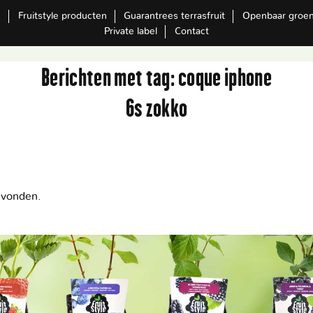
m
Fruitstyle producten
Guarantrees terrasfruit
Openbaar groe
Private label
Contact
Berichten met tag:
coque iphone
6s zokko
evonden.