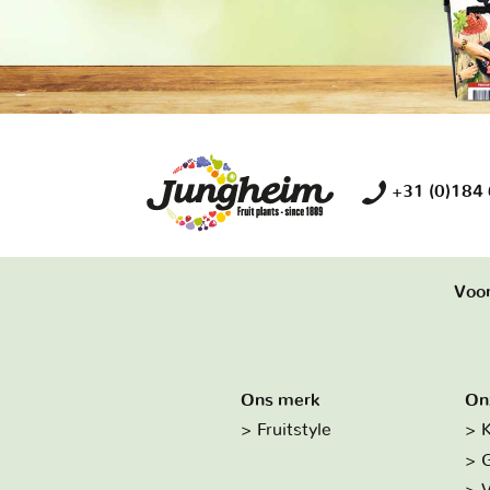
+31 (0)184
Voor
Ons merk
On
Fruitstyle
K
G