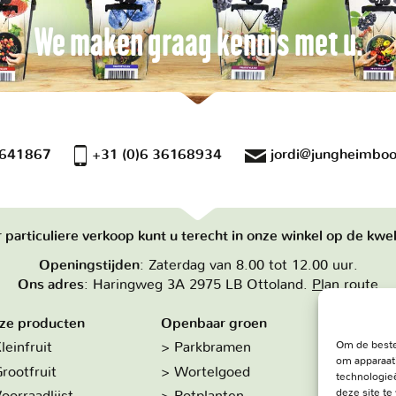
We maken graag kennis met u.
 641867
+31 (0)6 36168934
jordi@jungheimboo
 particuliere verkoop kunt u terecht in onze winkel op de kwek
Openingstijden
: Zaterdag van 8.00 tot 12.00 uur.
Ons adres
: Haringweg 3A 2975 LB Ottoland.
Plan route
ze producten
Openbaar groen
Over on
Om de beste
leinfruit
Parkbramen
Hoe w
om apparaat
rootfruit
Wortelgoed
De kw
technologieë
deze site t