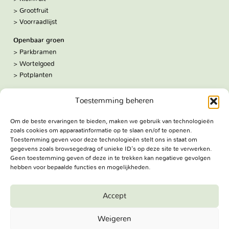
Grootfruit
Voorraadlijst
Openbaar groen
Parkbramen
Wortelgoed
Potplanten
Over ons
Toestemming beheren
Hoe we werken
De kwekerij
Om de beste ervaringen te bieden, maken we gebruik van technologieën
Volg ons:
zoals cookies om apparaatinformatie op te slaan en/of te openen.
Facebook
Toestemming geven voor deze technologieën stelt ons in staat om
Bezoekadres
gegevens zoals browsegedrag of unieke ID's op deze site te verwerken.
Geen toestemming geven of deze in te trekken kan negatieve gevolgen
Haringweg 3A
hebben voor bepaalde functies en mogelijkheden.
2975 LB Ottoland
Route
Accept
Jungheim Boomkwekerijen BV - Copyright © 2026. All Rights
Weigeren
Reserved.