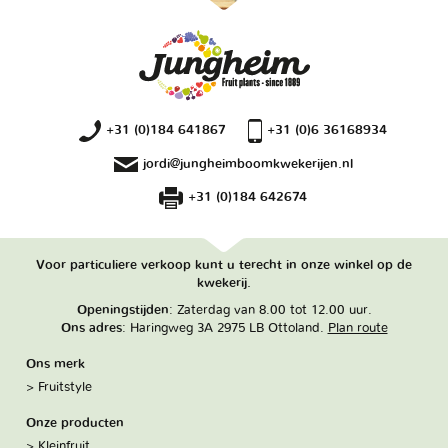
+31 (0)184 641867
+31 (0)6 36168934
jordi@jungheimboomkwekerijen.nl
+31 (0)184 642674
Voor particuliere verkoop kunt u terecht in onze winkel op de
kwekerij.
Openingstijden
: Zaterdag van 8.00 tot 12.00 uur.
Ons adres
: Haringweg 3A 2975 LB Ottoland.
Plan route
Ons merk
Fruitstyle
Onze producten
Kleinfruit