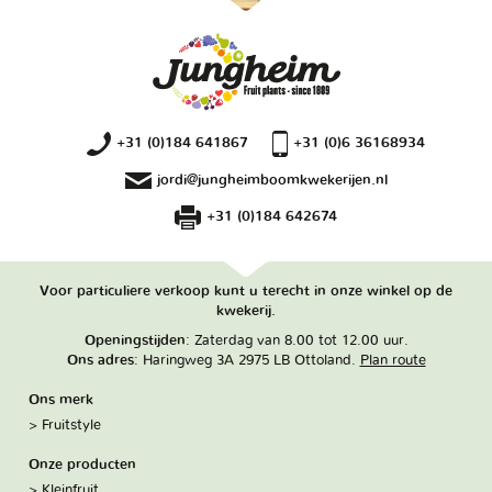
+31 (0)184 641867
+31 (0)6 36168934
jordi@jungheimboomkwekerijen.nl
+31 (0)184 642674
Voor particuliere verkoop kunt u terecht in onze winkel op de
kwekerij.
Openingstijden
: Zaterdag van 8.00 tot 12.00 uur.
Ons adres
: Haringweg 3A 2975 LB Ottoland.
Plan route
Ons merk
Fruitstyle
Onze producten
Kleinfruit