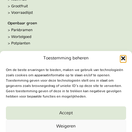
Grootfruit
Voorraadlijst
Openbaar groen
Parkbramen
Wortelgoed
Potplanten
Over ons
Toestemming beheren
Hoe we werken
De kwekerij
Om de beste ervaringen te bieden, maken we gebruik van technologieën
Volg ons:
zoals cookies om apparaatinformatie op te slaan en/of te openen.
Facebook
Toestemming geven voor deze technologieën stelt ons in staat om
Bezoekadres
gegevens zoals browsegedrag of unieke ID's op deze site te verwerken.
Geen toestemming geven of deze in te trekken kan negatieve gevolgen
Haringweg 3A
hebben voor bepaalde functies en mogelijkheden.
2975 LB Ottoland
Route
Accept
Jungheim Boomkwekerijen BV - Copyright © 2026. All Rights
Weigeren
Reserved.