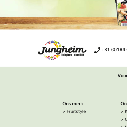
+31 (0)184
Voor
Ons merk
On
Fruitstyle
K
G