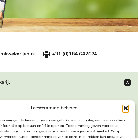
mkwekerijen.nl
+31 (0)184 642674
erij.
Terug
naar
boven
Toestemming beheren
s
Bezoekadres
 ervaringen te bieden, maken we gebruik van technologieën zoals cookies
e werken
Haringweg 3A
informatie op te slaan en/of te openen. Toestemming geven voor deze
ekerij
2975 LB Ottoland
n stelt ons in staat om gegevens zoals browsegedrag of unieke ID's op
e verwerken. Geen toestemming geven of deze in te trekken kan negatieve