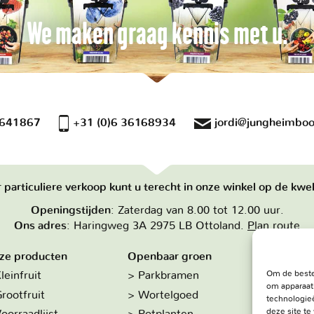
We maken graag kennis met u.
 641867
+31 (0)6 36168934
jordi@jungheimboo
 particuliere verkoop kunt u terecht in onze winkel op de kwek
Openingstijden
: Zaterdag van 8.00 tot 12.00 uur.
Ons adres
: Haringweg 3A 2975 LB Ottoland.
Plan route
ze producten
Openbaar groen
Over on
Om de beste
leinfruit
Parkbramen
Hoe w
om apparaat
rootfruit
Wortelgoed
De kw
technologieë
deze site t