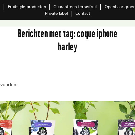
m
Fruitstyle producten
Guarantrees terrasfruit
Openbaar groe
Private label
Contact
Berichten met tag:
coque iphone
harley
evonden.