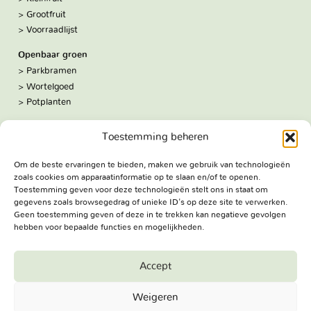
Grootfruit
Voorraadlijst
Openbaar groen
Parkbramen
Wortelgoed
Potplanten
Over ons
Toestemming beheren
Hoe we werken
De kwekerij
Om de beste ervaringen te bieden, maken we gebruik van technologieën
Volg ons:
zoals cookies om apparaatinformatie op te slaan en/of te openen.
Facebook
Toestemming geven voor deze technologieën stelt ons in staat om
Bezoekadres
gegevens zoals browsegedrag of unieke ID's op deze site te verwerken.
Geen toestemming geven of deze in te trekken kan negatieve gevolgen
Haringweg 3A
hebben voor bepaalde functies en mogelijkheden.
2975 LB Ottoland
Route
Accept
Jungheim Boomkwekerijen BV - Copyright © 2026. All Rights
Weigeren
Reserved.