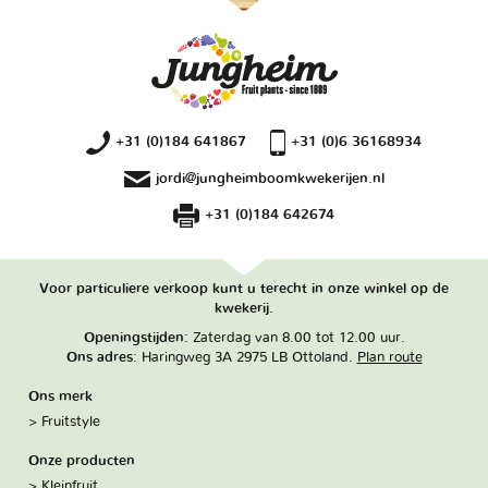
+31 (0)184 641867
+31 (0)6 36168934
jordi@jungheimboomkwekerijen.nl
+31 (0)184 642674
Voor particuliere verkoop kunt u terecht in onze winkel op de
kwekerij.
Openingstijden
: Zaterdag van 8.00 tot 12.00 uur.
Ons adres
: Haringweg 3A 2975 LB Ottoland.
Plan route
Ons merk
Fruitstyle
Onze producten
Kleinfruit