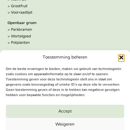
Grootfruit
Voorraadlijst
Openbaar groen
Parkbramen
Wortelgoed
Potplanten
Over ons
Toestemming beheren
Hoe we werken
De kwekerij
Om de beste ervaringen te bieden, maken we gebruik van technologieën
Volg ons:
zoals cookies om apparaatinformatie op te slaan en/of te openen.
Facebook
Toestemming geven voor deze technologieën stelt ons in staat om
Bezoekadres
gegevens zoals browsegedrag of unieke ID's op deze site te verwerken.
Geen toestemming geven of deze in te trekken kan negatieve gevolgen
Haringweg 3A
hebben voor bepaalde functies en mogelijkheden.
2975 LB Ottoland
Route
Accept
Jungheim Boomkwekerijen BV - Copyright © 2026. All Rights
Weigeren
Reserved.