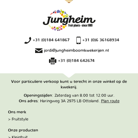
+31 (0)184 641867
+31 (0)6 36168934
jordi@jungheimboomkwekerijen.nl
+31 (0)184 642674
Voor particuliere verkoop kunt u terecht in onze winkel op de
kwekerij.
Openingstijden
: Zaterdag van 8.00 tot 12.00 uur.
Ons adres
: Haringweg 3A 2975 LB Ottoland.
Plan route
Ons merk
Fruitstyle
Onze producten
Kleinfruit