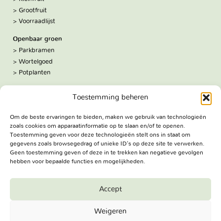
Grootfruit
Voorraadlijst
Openbaar groen
Parkbramen
Wortelgoed
Potplanten
Over ons
Toestemming beheren
Hoe we werken
De kwekerij
Om de beste ervaringen te bieden, maken we gebruik van technologieën
Volg ons:
zoals cookies om apparaatinformatie op te slaan en/of te openen.
Facebook
Toestemming geven voor deze technologieën stelt ons in staat om
Bezoekadres
gegevens zoals browsegedrag of unieke ID's op deze site te verwerken.
Geen toestemming geven of deze in te trekken kan negatieve gevolgen
Haringweg 3A
hebben voor bepaalde functies en mogelijkheden.
2975 LB Ottoland
Route
Accept
Jungheim Boomkwekerijen BV - Copyright © 2026. All Rights
Weigeren
Reserved.