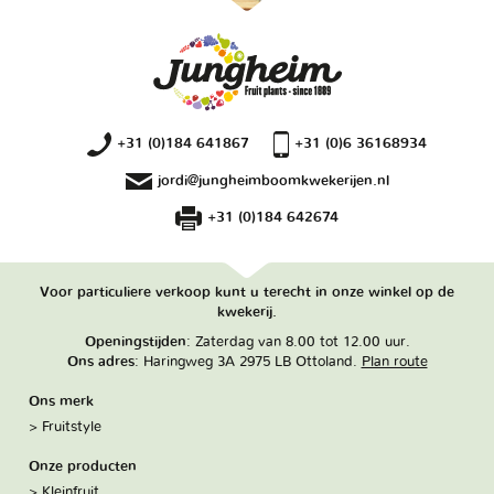
+31 (0)184 641867
+31 (0)6 36168934
jordi@jungheimboomkwekerijen.nl
+31 (0)184 642674
Voor particuliere verkoop kunt u terecht in onze winkel op de
kwekerij.
Openingstijden
: Zaterdag van 8.00 tot 12.00 uur.
Ons adres
: Haringweg 3A 2975 LB Ottoland.
Plan route
Ons merk
Fruitstyle
Onze producten
Kleinfruit