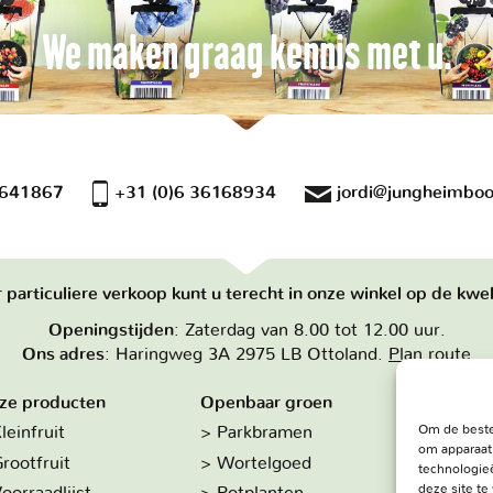
We maken graag kennis met u.
 641867
+31 (0)6 36168934
jordi@jungheimboo
 particuliere verkoop kunt u terecht in onze winkel op de kwek
Openingstijden
: Zaterdag van 8.00 tot 12.00 uur.
Ons adres
: Haringweg 3A 2975 LB Ottoland.
Plan route
ze producten
Openbaar groen
Over on
Om de beste
leinfruit
Parkbramen
Hoe w
om apparaat
rootfruit
Wortelgoed
De kw
technologieë
deze site t