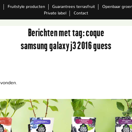
m
Fruitstyle producten
Guarantrees terrasfruit
Openbaar groe
Private label
Contact
Berichten met tag:
coque
samsung galaxy j3 2016 guess
evonden.