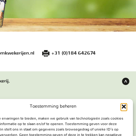
mkwekerijen.nl
+31 (0)184 642674
erij.
Terug
naar
boven
Toestemming beheren
s
Bezoekadres
 ervaringen te bieden, maken we gebruik van technologieën zoals cookies
e werken
Haringweg 3A
informatie op te slaan en/of te openen. Toestemming geven voor deze
ekerij
2975 LB Ottoland
n stelt ons in staat om gegevens zoals browsegedrag of unieke ID's op
e verwerken. Geen toestemming geven of deze in te trekken kan negatieve