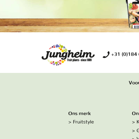
+31 (0)184
Voor
Ons merk
On
Fruitstyle
K
G