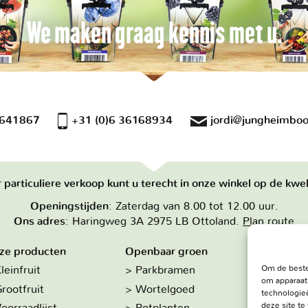
We maken graag kennis met u.
 641867
+31 (0)6 36168934
jordi@jungheimboo
 particuliere verkoop kunt u terecht in onze winkel op de kwek
Openingstijden
: Zaterdag van 8.00 tot 12.00 uur.
Ons adres
: Haringweg 3A 2975 LB Ottoland.
Plan route
ze producten
Openbaar groen
Over on
Om de beste
leinfruit
Parkbramen
Hoe w
om apparaat
rootfruit
Wortelgoed
De kw
technologieë
deze site t