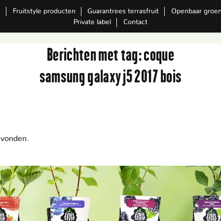
m
Fruitstyle producten
Guarantrees terrasfruit
Openbaar groe
Private label
Contact
Berichten met tag:
coque
samsung galaxy j5 2017 bois
evonden.