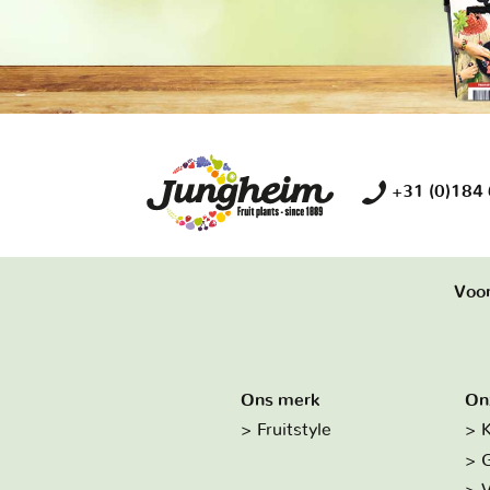
+31 (0)184
Voor
Ons merk
On
Fruitstyle
K
G