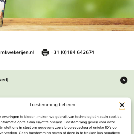
mkwekerijen.nl
+31 (0)184 642674
erij.
Terug
naar
boven
Toestemming beheren
s
Bezoekadres
 ervaringen te bieden, maken we gebruik van technologieën zoals cookies
e werken
Haringweg 3A
informatie op te slaan en/of te openen. Toestemming geven voor deze
ekerij
2975 LB Ottoland
n stelt ons in staat om gegevens zoals browsegedrag of unieke ID's op
e verwerken. Geen toestemming geven of deze in te trekken kan negatieve