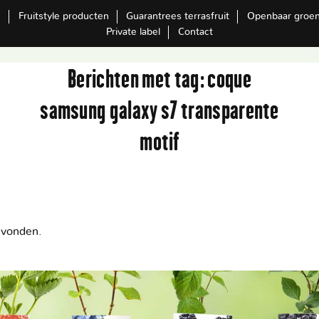
m
Fruitstyle producten
Guarantrees terrasfruit
Openbaar groe
Private label
Contact
Berichten met tag:
coque
samsung galaxy s7 transparente
motif
evonden.