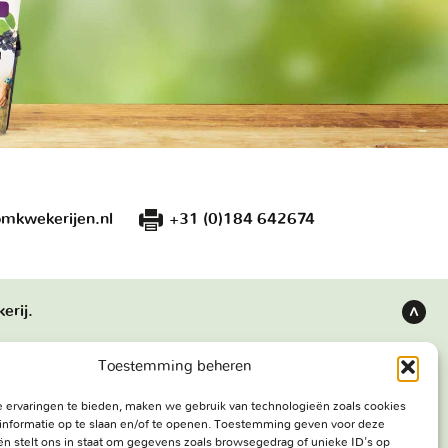
mkwekerijen.nl
+31 (0)184 642674
erij.
Terug
naar
Toestemming beheren
boven
 ervaringen te bieden, maken we gebruik van technologieën zoals cookies
s
Bezoekadres
informatie op te slaan en/of te openen. Toestemming geven voor deze
e werken
Haringweg 3A
n stelt ons in staat om gegevens zoals browsegedrag of unieke ID's op