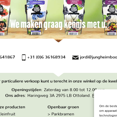
We maken graag kennis met u.
 641867
+31 (0)6 36168934
jordi@jungheimboo
 particuliere verkoop kunt u terecht in onze winkel op de kwek
Openingstijden
: Zaterdag van 8.00 tot 12.00 uur.
Ons adres
: Haringweg 3A 2975 LB Ottoland.
Plan route
Om de beste
ze producten
Openbaar groen
Over on
om apparaat
leinfruit
Parkbramen
Hoe w
technologieë