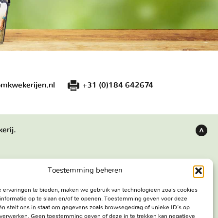
mkwekerijen.nl
+31 (0)184 642674
erij.
Terug
naar
boven
Toestemming beheren
s
Bezoekadres
 ervaringen te bieden, maken we gebruik van technologieën zoals cookies
e werken
Haringweg 3A
informatie op te slaan en/of te openen. Toestemming geven voor deze
ekerij
2975 LB Ottoland
n stelt ons in staat om gegevens zoals browsegedrag of unieke ID's op
e verwerken. Geen toestemming geven of deze in te trekken kan negatieve