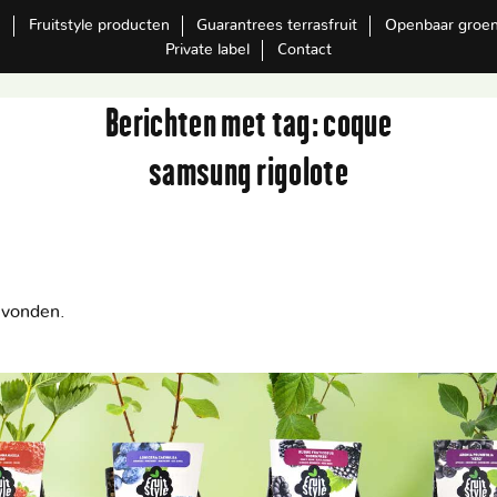
m
Fruitstyle producten
Guarantrees terrasfruit
Openbaar groe
Private label
Contact
Berichten met tag:
coque
samsung rigolote
evonden.