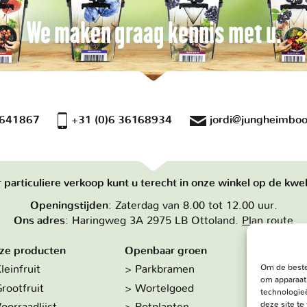
We maken graag kennis met u.
 641867
+31 (0)6 36168934
jordi@jungheimboo
 particuliere verkoop kunt u terecht in onze winkel op de kwek
Openingstijden
: Zaterdag van 8.00 tot 12.00 uur.
Ons adres
: Haringweg 3A 2975 LB Ottoland.
Plan route
ze producten
Openbaar groen
Over on
Om de beste
leinfruit
Parkbramen
Hoe w
om apparaat
rootfruit
Wortelgoed
De kw
technologieë
deze site t