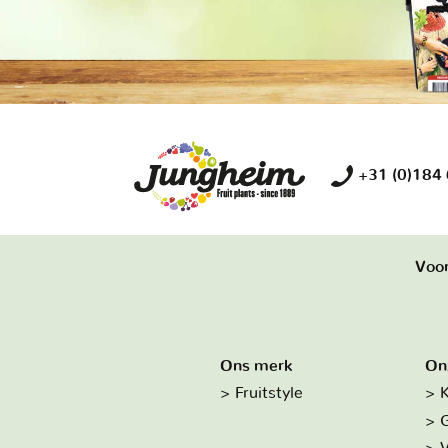
+31 (0)184
Voor
Ons merk
On
Fruitstyle
K
G