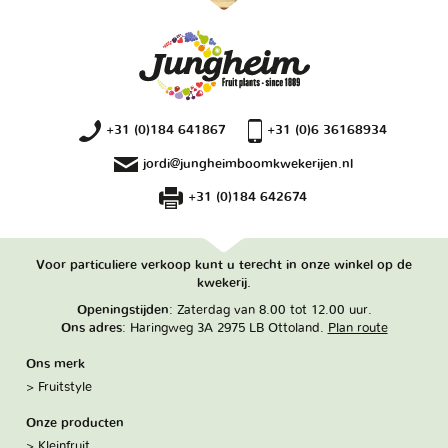
+31 (0)184 641867
+31 (0)6 36168934
jordi@jungheimboomkwekerijen.nl
+31 (0)184 642674
Voor particuliere verkoop kunt u terecht in onze winkel op de
kwekerij.
Openingstijden
: Zaterdag van 8.00 tot 12.00 uur.
Ons adres
: Haringweg 3A 2975 LB Ottoland.
Plan route
Ons merk
Fruitstyle
Onze producten
Kleinfruit