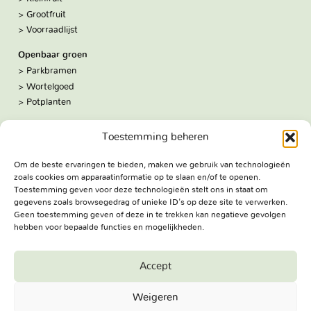
Grootfruit
Voorraadlijst
Openbaar groen
Parkbramen
Wortelgoed
Potplanten
Over ons
Toestemming beheren
Hoe we werken
De kwekerij
Om de beste ervaringen te bieden, maken we gebruik van technologieën
Volg ons:
zoals cookies om apparaatinformatie op te slaan en/of te openen.
Facebook
Toestemming geven voor deze technologieën stelt ons in staat om
Bezoekadres
gegevens zoals browsegedrag of unieke ID's op deze site te verwerken.
Geen toestemming geven of deze in te trekken kan negatieve gevolgen
Haringweg 3A
hebben voor bepaalde functies en mogelijkheden.
2975 LB Ottoland
Route
Accept
Jungheim Boomkwekerijen BV - Copyright © 2026. All Rights
Weigeren
Reserved.