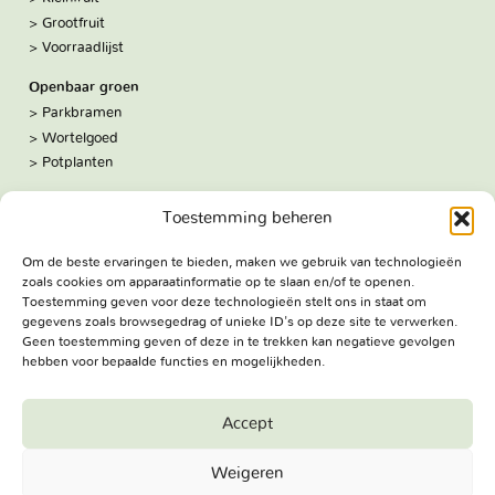
Grootfruit
Voorraadlijst
Openbaar groen
Parkbramen
Wortelgoed
Potplanten
Over ons
Toestemming beheren
Hoe we werken
De kwekerij
Om de beste ervaringen te bieden, maken we gebruik van technologieën
Volg ons:
zoals cookies om apparaatinformatie op te slaan en/of te openen.
Facebook
Toestemming geven voor deze technologieën stelt ons in staat om
Bezoekadres
gegevens zoals browsegedrag of unieke ID's op deze site te verwerken.
Geen toestemming geven of deze in te trekken kan negatieve gevolgen
Haringweg 3A
hebben voor bepaalde functies en mogelijkheden.
2975 LB Ottoland
Route
Accept
Jungheim Boomkwekerijen BV - Copyright © 2026. All Rights
Weigeren
Reserved.