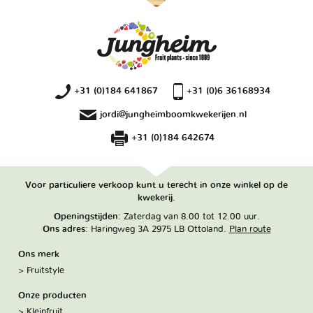
+31 (0)184 641867
+31 (0)6 36168934
jordi@jungheimboomkwekerijen.nl
+31 (0)184 642674
Voor particuliere verkoop kunt u terecht in onze winkel op de
kwekerij.
Openingstijden
: Zaterdag van 8.00 tot 12.00 uur.
Ons adres
: Haringweg 3A 2975 LB Ottoland.
Plan route
Ons merk
Fruitstyle
Onze producten
Kleinfruit