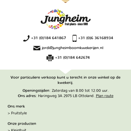
+31 (0)184 641867
+31 (0)6 36168934
jordi@jungheimboomkwekerijen.nl
+31 (0)184 642674
Voor particuliere verkoop kunt u terecht in onze winkel op de
kwekerij.
Openingstijden
: Zaterdag van 8.00 tot 12.00 uur.
Ons adres
: Haringweg 3A 2975 LB Ottoland.
Plan route
Ons merk
Fruitstyle
Onze producten
Kleinfruit