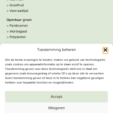
Grootfruit
Voorraadlijst
Openbaar groen
Parkbramen
Wortelgoed
Potplanten
Over ons
Toestemming beheren
Hoe we werken
De kwekerij
Om de beste ervaringen te bieden, maken we gebruik van technologieën
Volg ons:
zoals cookies om apparaatinformatie op te slaan en/of te openen.
Facebook
Toestemming geven voor deze technologieën stelt ons in staat om
Bezoekadres
gegevens zoals browsegedrag of unieke ID's op deze site te verwerken.
Geen toestemming geven of deze in te trekken kan negatieve gevolgen
Haringweg 3A
hebben voor bepaalde functies en mogelijkheden.
2975 LB Ottoland
Route
Accept
Jungheim Boomkwekerijen BV - Copyright © 2026. All Rights
Weigeren
Reserved.