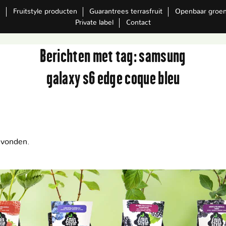
m
Fruitstyle producten
Guarantrees terrasfruit
Openbaar groe
Private label
Contact
Berichten met tag:
samsung
galaxy s6 edge coque bleu
evonden.