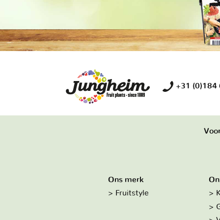
+31 (0)184
Voor
Ons merk
On
Fruitstyle
K
G