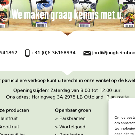
We maken graag kennis met u.
 641867
+31 (0)6 36168934
jordi@jungheimboo
 particuliere verkoop kunt u terecht in onze winkel op de kwek
Openingstijden
: Zaterdag van 8.00 tot 12.00 uur.
Ons adres
: Haringweg 3A 2975 LB Ottoland.
Plan route
ze producten
Openbaar groen
Over on
Om de beste
leinfruit
Parkbramen
Hoe w
om apparaat
rootfruit
Wortelgoed
De kw
technologieë
deze site t