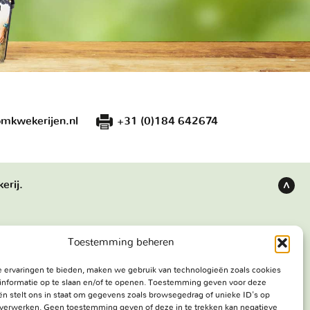
mkwekerijen.nl
+31 (0)184 642674
erij.
Terug
naar
boven
Toestemming beheren
s
Bezoekadres
 ervaringen te bieden, maken we gebruik van technologieën zoals cookies
e werken
Haringweg 3A
informatie op te slaan en/of te openen. Toestemming geven voor deze
ekerij
2975 LB Ottoland
n stelt ons in staat om gegevens zoals browsegedrag of unieke ID's op
e verwerken. Geen toestemming geven of deze in te trekken kan negatieve