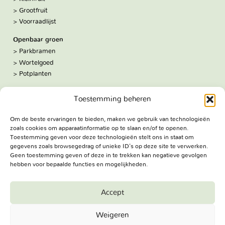
Grootfruit
Voorraadlijst
Openbaar groen
Parkbramen
Wortelgoed
Potplanten
Over ons
Toestemming beheren
Hoe we werken
De kwekerij
Om de beste ervaringen te bieden, maken we gebruik van technologieën
Volg ons:
zoals cookies om apparaatinformatie op te slaan en/of te openen.
Facebook
Toestemming geven voor deze technologieën stelt ons in staat om
Bezoekadres
gegevens zoals browsegedrag of unieke ID's op deze site te verwerken.
Geen toestemming geven of deze in te trekken kan negatieve gevolgen
Haringweg 3A
hebben voor bepaalde functies en mogelijkheden.
2975 LB Ottoland
Route
Accept
Jungheim Boomkwekerijen BV - Copyright © 2026. All Rights
Weigeren
Reserved.