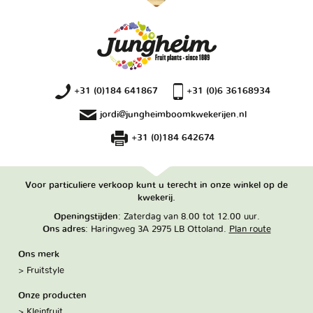
+31 (0)184 641867
+31 (0)6 36168934
jordi@jungheimboomkwekerijen.nl
+31 (0)184 642674
Voor particuliere verkoop kunt u terecht in onze winkel op de
kwekerij.
Openingstijden
: Zaterdag van 8.00 tot 12.00 uur.
Ons adres
: Haringweg 3A 2975 LB Ottoland.
Plan route
Ons merk
Fruitstyle
Onze producten
Kleinfruit