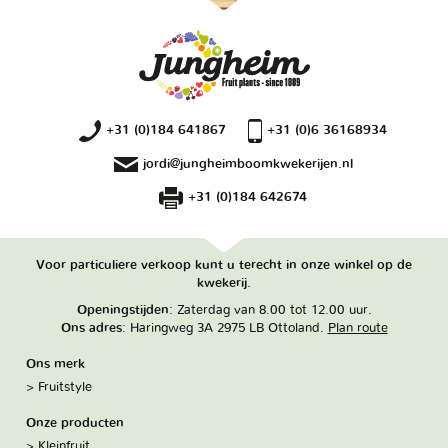
+31 (0)184 641867
+31 (0)6 36168934
jordi@jungheimboomkwekerijen.nl
+31 (0)184 642674
Voor particuliere verkoop kunt u terecht in onze winkel op de
kwekerij.
Openingstijden
: Zaterdag van 8.00 tot 12.00 uur.
Ons adres
: Haringweg 3A 2975 LB Ottoland.
Plan route
Ons merk
Fruitstyle
Onze producten
Kleinfruit