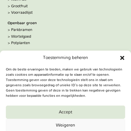
Grootfruit
Voorraadlijst
Openbaar groen
Parkbramen
Wortelgoed
Potplanten
Over ons
Toestemming beheren
Hoe we werken
De kwekerij
Om de beste ervaringen te bieden, maken we gebruik van technologieën
Volg ons:
zoals cookies om apparaatinformatie op te slaan en/of te openen.
Facebook
Toestemming geven voor deze technologieën stelt ons in staat om
Bezoekadres
gegevens zoals browsegedrag of unieke ID's op deze site te verwerken.
Geen toestemming geven of deze in te trekken kan negatieve gevolgen
Haringweg 3A
hebben voor bepaalde functies en mogelijkheden.
2975 LB Ottoland
Route
Accept
Jungheim Boomkwekerijen BV - Copyright © 2026. All Rights
Weigeren
Reserved.