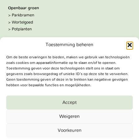
Openbaar groen
Parkbramen
Wortelgoed
Potplanten
Over ons
Toestemming beheren
Hoe we werken
De kwekerij
Om de beste ervaringen te bieden, maken we gebruik van technologieën
Volg ons:
zoals cookies om apparaatinformatie op te slaan en/of te openen.
Facebook
Toestemming geven voor deze technologieën stelt ons in staat om
Bezoekadres
gegevens zoals browsegedrag of unieke ID's op deze site te verwerken.
Haringweg 3A
Geen toestemming geven of deze in te trekken kan negatieve gevolgen
hebben voor bepaalde functies en mogelijkheden.
2975 LB Ottoland
Route
Accept
Jungheim Boomkwekerijen BV - Copyright © 2026. All Rights
Weigeren
Reserved.
Voorkeuren
Terug