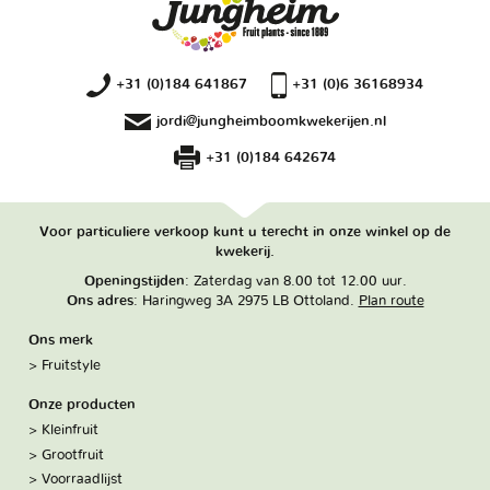
+31 (0)184 641867
+31 (0)6 36168934
jordi@jungheimboomkwekerijen.nl
+31 (0)184 642674
Voor particuliere verkoop kunt u terecht in onze winkel op de
kwekerij.
Openingstijden
: Zaterdag van 8.00 tot 12.00 uur.
Ons adres
: Haringweg 3A 2975 LB Ottoland.
Plan route
Ons merk
Fruitstyle
Onze producten
Kleinfruit
Grootfruit
Voorraadlijst