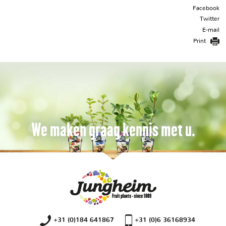
Facebook
Twitter
E-mail
Print
We maken graag kennis met u.
+31 (0)184 641867
+31 (0)6 36168934