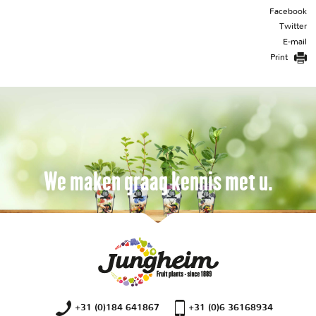
Facebook
Twitter
E-mail
Print
We maken graag kennis met u.
+31 (0)184 641867
+31 (0)6 36168934