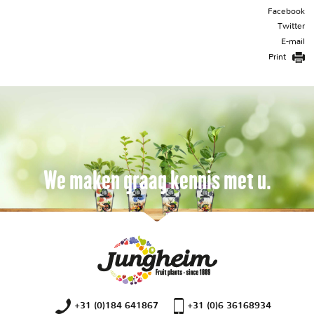
Facebook
Twitter
E-mail
Print
We maken graag kennis met u.
+31 (0)184 641867
+31 (0)6 36168934