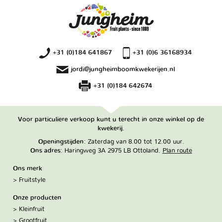
+31 (0)184 641867
+31 (0)6 36168934
jordi@jungheimboomkwekerijen.nl
+31 (0)184 642674
Voor particuliere verkoop kunt u terecht in onze winkel op de
kwekerij.
Openingstijden
: Zaterdag van 8.00 tot 12.00 uur.
Ons adres
: Haringweg 3A 2975 LB Ottoland.
Plan route
Ons merk
Fruitstyle
Onze producten
Kleinfruit
Grootfruit