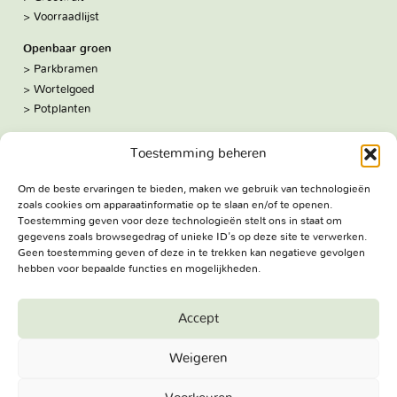
Voorraadlijst
Openbaar groen
Parkbramen
Wortelgoed
Potplanten
Over ons
Toestemming beheren
Hoe we werken
De kwekerij
Om de beste ervaringen te bieden, maken we gebruik van technologieën
Volg ons:
zoals cookies om apparaatinformatie op te slaan en/of te openen.
Facebook
Toestemming geven voor deze technologieën stelt ons in staat om
Bezoekadres
gegevens zoals browsegedrag of unieke ID's op deze site te verwerken.
Haringweg 3A
Geen toestemming geven of deze in te trekken kan negatieve gevolgen
hebben voor bepaalde functies en mogelijkheden.
2975 LB Ottoland
Route
Accept
Jungheim Boomkwekerijen BV - Copyright © 2026. All Rights
Weigeren
Reserved.