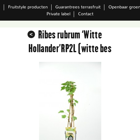
m
Fruitstyle producten
Guarantrees terrasfruit
Openbaar groe
Private label
Contact
Ribes rubrum ‘Witte
Hollander’RP2L (witte bes