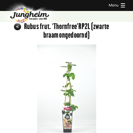
Menu
Rubus frut. ‘Thornfree’RP2L (zwarte
braam ongedoornd)