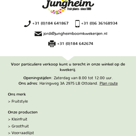
+31 (0)184 641867
+31 (0)6 36168934
jordi@jungheimboomkwekerijen.nl
+31 (0)184 642674
Voor particuliere verkoop kunt u terecht in onze winkel op de
kwekerij.
Openingstijden
: Zaterdag van 8.00 tot 12.00 uur.
Ons adres
: Haringweg 3A 2975 LB Ottoland.
Plan route
Ons merk
Fruitstyle
Onze producten
Kleinfruit
Grootfruit
Voorraadlijst