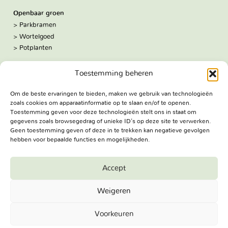
Openbaar groen
Parkbramen
Wortelgoed
Potplanten
Over ons
Toestemming beheren
Hoe we werken
De kwekerij
Om de beste ervaringen te bieden, maken we gebruik van technologieën
Volg ons:
zoals cookies om apparaatinformatie op te slaan en/of te openen.
Facebook
Toestemming geven voor deze technologieën stelt ons in staat om
Bezoekadres
gegevens zoals browsegedrag of unieke ID's op deze site te verwerken.
Haringweg 3A
Geen toestemming geven of deze in te trekken kan negatieve gevolgen
hebben voor bepaalde functies en mogelijkheden.
2975 LB Ottoland
Route
Accept
Jungheim Boomkwekerijen BV - Copyright © 2026. All Rights
Weigeren
Reserved.
Voorkeuren
Terug