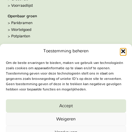
Voorraadlijst
Openbaar groen
Parkbramen
Wortelgoed
Potplanten
Over ons
Toestemming beheren
Hoe we werken
De kwekerij
Om de beste ervaringen te bieden, maken we gebruik van technologieën
Volg ons:
zoals cookies om apparaatinformatie op te slaan en/of te openen.
Facebook
Toestemming geven voor deze technologieën stelt ons in staat om
Bezoekadres
gegevens zoals browsegedrag of unieke ID's op deze site te verwerken.
Haringweg 3A
Geen toestemming geven of deze in te trekken kan negatieve gevolgen
hebben voor bepaalde functies en mogelijkheden.
2975 LB Ottoland
Route
Accept
Jungheim Boomkwekerijen BV - Copyright © 2026. All Rights
Weigeren
Reserved.