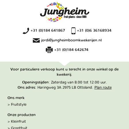
+31 (0)184 641867
+31 (0)6 36168934
jordi@jungheimboomkwekerijen.nl
+31 (0)184 642674
Voor particuliere verkoop kunt u terecht in onze winkel op de
kwekerij.
Openingstijden
: Zaterdag van 8.00 tot 12.00 uur.
Ons adres
: Haringweg 3A 2975 LB Ottoland.
Plan route
Ons merk
Fruitstyle
Onze producten
Kleinfruit
Grootfruit